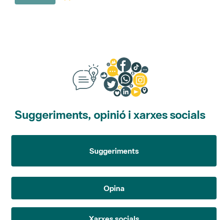
Suggeriments, opinió i xarxes socials
Suggeriments
Opina
Xarxes socials