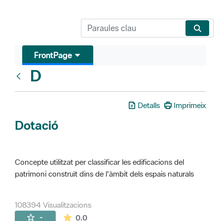
FrontPage
D
Glosari
Detalls
Imprimeix
Dotació
Concepte utilitzat per classificar les edificacions del
patrimoni construït dins de l'àmbit dels espais naturals
108394 Visualitzacions
La mitjana de les valoracions és de 0 estr
-
0.0