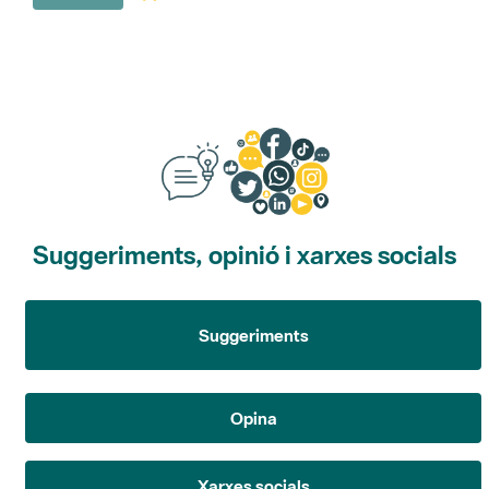
Suggeriments, opinió i xarxes socials
Suggeriments
Opina
Xarxes socials