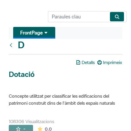
FrontPage
D
Glosari
Detalls
Imprimeix
Dotació
Concepte utilitzat per classificar les edificacions del
patrimoni construït dins de l'àmbit dels espais naturals
108306 Visualitzacions
La mitjana de les valoracions és de 0 estr
-
0.0