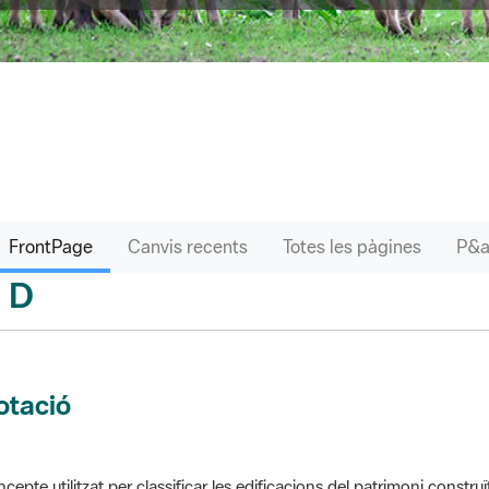
FrontPage
Canvis recents
Totes les pàgines
D
sari
otació
cepte utilitzat per classificar les edificacions del patrimoni construï