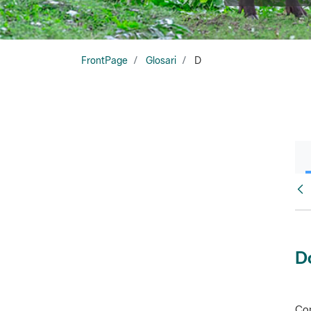
FrontPage
Glosari
D
Glo
D
Con