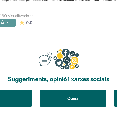
160 Visualitzacions
La mitjana de les valoracions és de 0 estrelles de
-
0.0
Suggeriments, opinió i xarxes socials
Opina