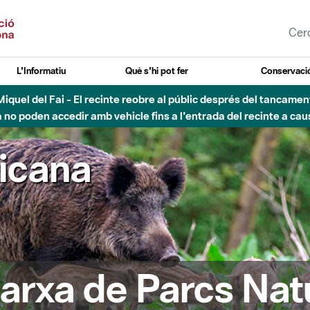
L'Informatiu
Què s'hi pot fer
Conservació
nt Miquel del Fai - El recinte reobre al públic després del tancam
o poden accedir amb vehicle fins a l'entrada del recinte a caus
ricana
arxa de Parcs Nat