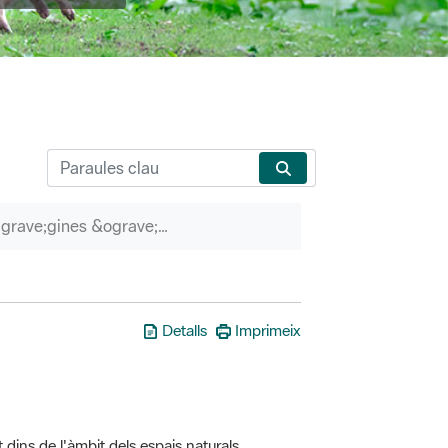
P&agrave;gines &ograve;rfenes
Detalls
Imprimeix
t dins de l'àmbit dels espais naturals