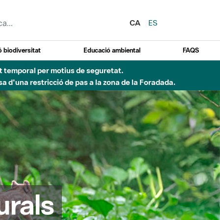
CA
ES
 biodiversitat
Educació ambiental
FAQS
ent temporal per motius de seguretat.
a d'una restricció de pas a la zona de la Foradada.
urals