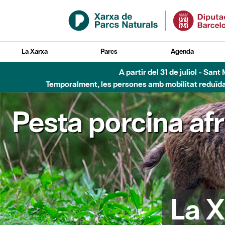
Salta al contingut principal
La Xarxa
Parcs
Agenda
A partir del 31 de juliol - Sa
Temporalment, les persones amb mobilitat reduïda n
Pesta porcina af
La X