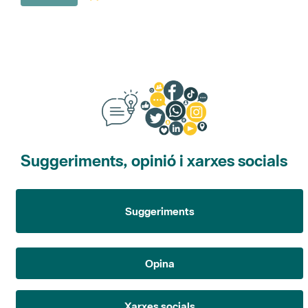
Suggeriments, opinió i xarxes socials
Suggeriments
Opina
Xarxes socials