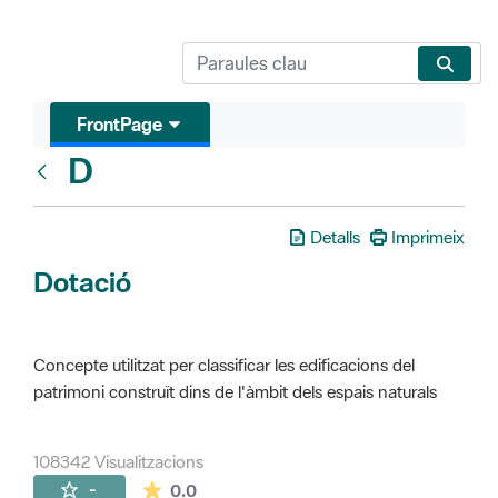
FrontPage
D
Glosari
Detalls
Imprimeix
Dotació
Concepte utilitzat per classificar les edificacions del
patrimoni construït dins de l'àmbit dels espais naturals
108342 Visualitzacions
La mitjana de les valoracions és de 0 estr
-
0.0