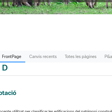
FrontPage
Canvis recents
Totes les pàgines
D
sari
otació
cepte utilitzat per classificar les edificacions del patrimoni construï