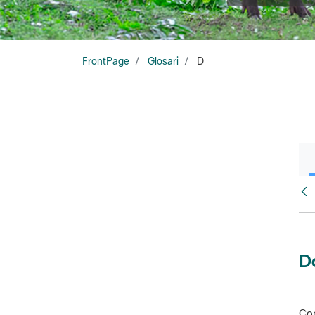
FrontPage
Glosari
D
Glo
D
Con