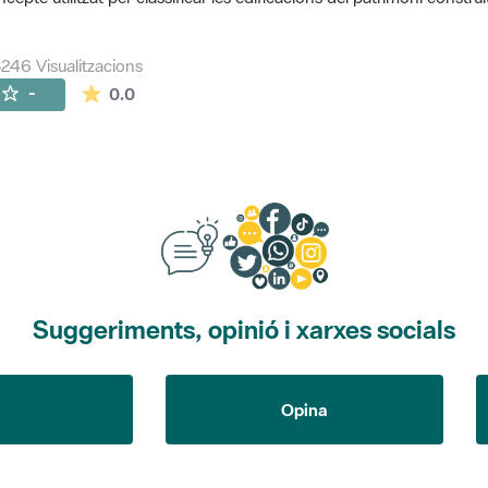
246 Visualitzacions
La mitjana de les valoracions és de 0 estrelles de
-
0.0
Suggeriments, opinió i xarxes socials
Opina