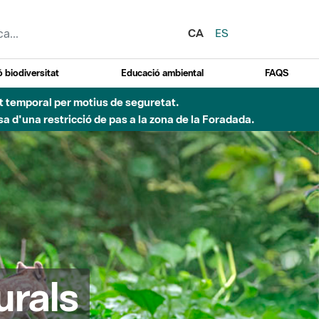
CA
ES
 biodiversitat
Educació ambiental
FAQS
ent temporal per motius de seguretat.
a d'una restricció de pas a la zona de la Foradada.
urals