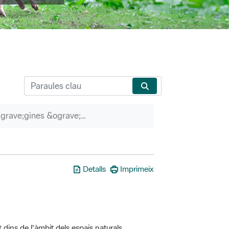
P&agrave;gines &ograve;rfenes
Detalls
Imprimeix
t dins de l'àmbit dels espais naturals