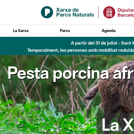
Salta al contingut principal
La Xarxa
Parcs
Agenda
A partir del 31 de juliol - Sa
Temporalment, les persones amb mobilitat reduïda n
Pesta porcina af
La X