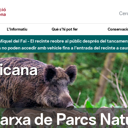
L'Informatiu
Què s'hi pot fer
Conservació
nt Miquel del Fai - El recinte reobre al públic després del tancam
o poden accedir amb vehicle fins a l'entrada del recinte a caus
ricana
arxa de Parcs Nat