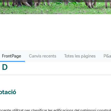
FrontPage
Canvis recents
Totes les pàgines
D
sari
otació
cepte utilitzat per classificar les edificacions del patrimoni construï