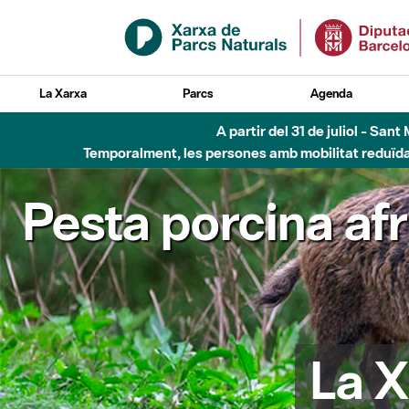
Salta al contingut principal
La Xarxa
Parcs
Agenda
A partir del 31 de juliol - Sa
Temporalment, les persones amb mobilitat reduïda n
Pesta porcina af
La X