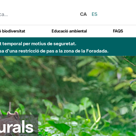
CA
ES
 biodiversitat
Educació ambiental
FAQS
ent temporal per motius de seguretat.
a d'una restricció de pas a la zona de la Foradada.
urals