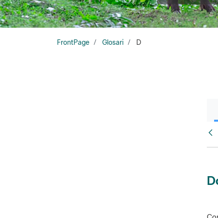
FrontPage
Glosari
D
Glo
D
Con