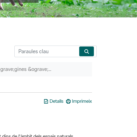
P&agrave;gines &ograve;rfenes
Detalls
Imprimeix
t dins de l'àmbit dels espais naturals