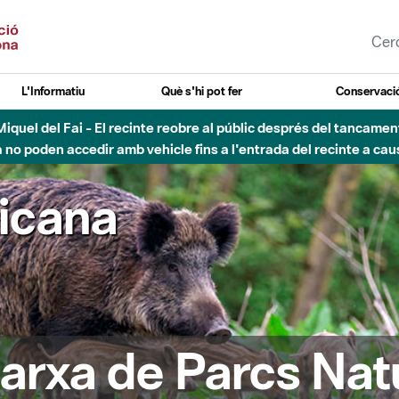
L'Informatiu
Què s'hi pot fer
Conservació
nt Miquel del Fai - El recinte reobre al públic després del tancam
o poden accedir amb vehicle fins a l'entrada del recinte a caus
ricana
arxa de Parcs Nat