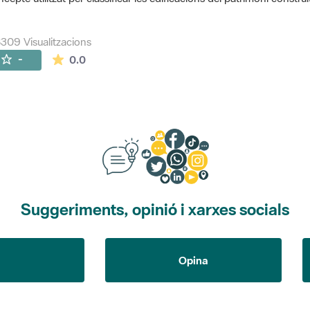
309 Visualitzacions
La mitjana de les valoracions és de 0 estrelles de
-
0.0
Suggeriments, opinió i xarxes socials
Opina