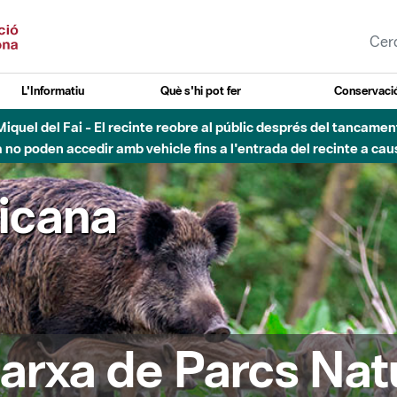
L'Informatiu
Què s'hi pot fer
Conservació
nt Miquel del Fai - El recinte reobre al públic després del tancam
o poden accedir amb vehicle fins a l'entrada del recinte a caus
ricana
arxa de Parcs Nat