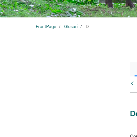
FrontPage
Glosari
D
Glo
D
Con