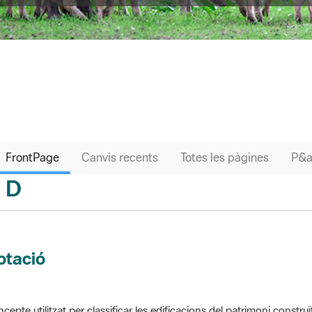
FrontPage
Canvis recents
Totes les pàgines
D
sari
otació
cepte utilitzat per classificar les edificacions del patrimoni construï