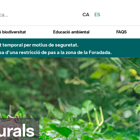
CA
ES
 biodiversitat
Educació ambiental
FAQS
ent temporal per motius de seguretat.
a d'una restricció de pas a la zona de la Foradada.
urals