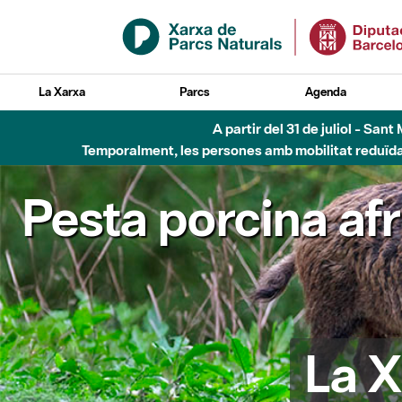
Salta al contingut principal
La Xarxa
Parcs
Agenda
A partir del 31 de juliol - Sa
Temporalment, les persones amb mobilitat reduïda n
Pesta porcina af
La X