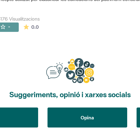
176 Visualitzacions
La mitjana de les valoracions és de 0 estrelles de
-
0.0
Suggeriments, opinió i xarxes socials
Opina