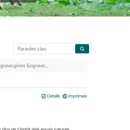
P&agrave;gines &ograve;rfenes
Detalls
Imprimeix
t dins de l'àmbit dels espais naturals