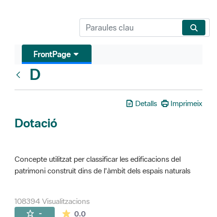
FrontPage
D
Glosari
Detalls
Imprimeix
Dotació
Concepte utilitzat per classificar les edificacions del
patrimoni construït dins de l'àmbit dels espais naturals
108394 Visualitzacions
La mitjana de les valoracions és de 0 estr
-
0.0