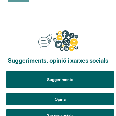
Suggeriments, opinió i xarxes socials
Suggeriments
Opina
Xarxes socials