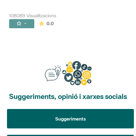
108089 Visualitzacions
La mitjana de les valoracions és de 0 estr
-
0.0
Suggeriments, opinió i xarxes socials
Suggeriments