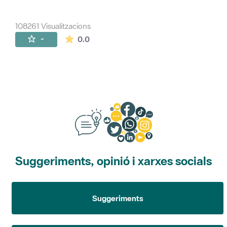
108261 Visualitzacions
La mitjana de les valoracions és de 0 estr
-
0.0
Suggeriments, opinió i xarxes socials
Suggeriments