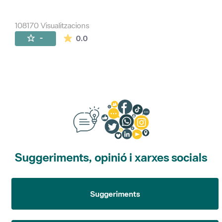
108170 Visualitzacions
La mitjana de les valoracions és de 0 estr
-
0.0
Suggeriments, opinió i xarxes socials
Suggeriments