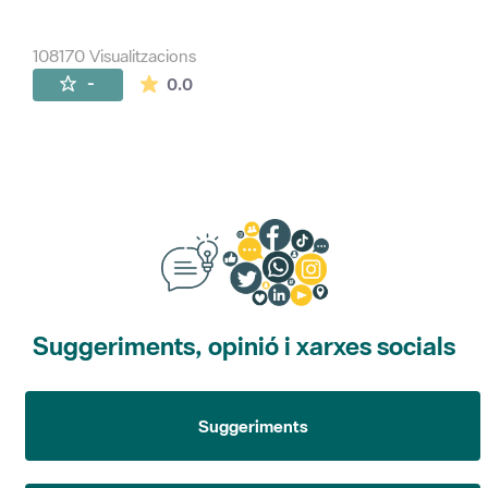
108170 Visualitzacions
La mitjana de les valoracions és de 0 estr
-
0.0
Suggeriments, opinió i xarxes socials
Suggeriments