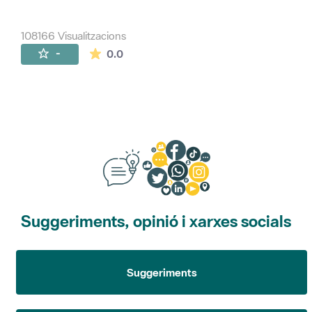
108166 Visualitzacions
La mitjana de les valoracions és de 0 estr
-
0.0
Suggeriments, opinió i xarxes socials
Suggeriments