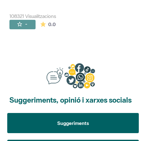
108321 Visualitzacions
La mitjana de les valoracions és de 0 estr
-
0.0
Suggeriments, opinió i xarxes socials
Suggeriments