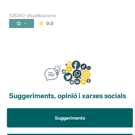
108360 Visualitzacions
La mitjana de les valoracions és de 0 estr
-
0.0
Suggeriments, opinió i xarxes socials
Suggeriments