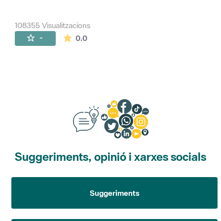
108355 Visualitzacions
La mitjana de les valoracions és de 0 estr
-
0.0
Suggeriments, opinió i xarxes socials
Suggeriments