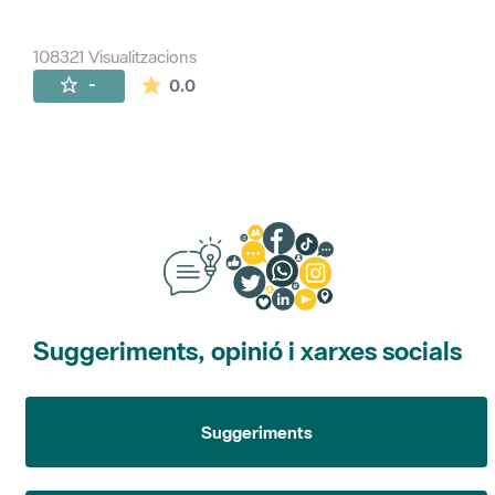
108321 Visualitzacions
La mitjana de les valoracions és de 0 estr
-
0.0
Suggeriments, opinió i xarxes socials
Suggeriments