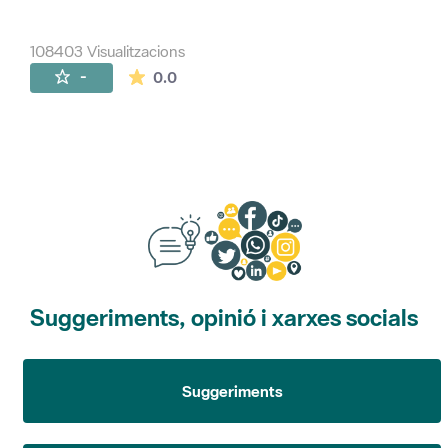
108403 Visualitzacions
La mitjana de les valoracions és de 0 estr
-
0.0
Suggeriments, opinió i xarxes socials
Suggeriments