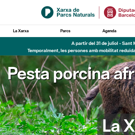
Salta al contingut principal
La Xarxa
Parcs
Agenda
A partir del 31 de juliol - Sa
Temporalment, les persones amb mobilitat reduïda n
Pesta porcina af
La X