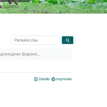
P&agrave;gines &ograve;rfenes
Detalls
Imprimeix