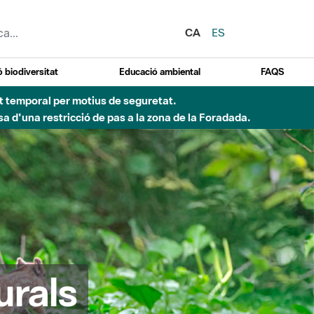
CA
ES
 biodiversitat
Educació ambiental
FAQS
ent temporal per motius de seguretat.
a d'una restricció de pas a la zona de la Foradada.
urals