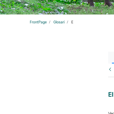
FrontPage
Glosari
E
Glo
E
Veg