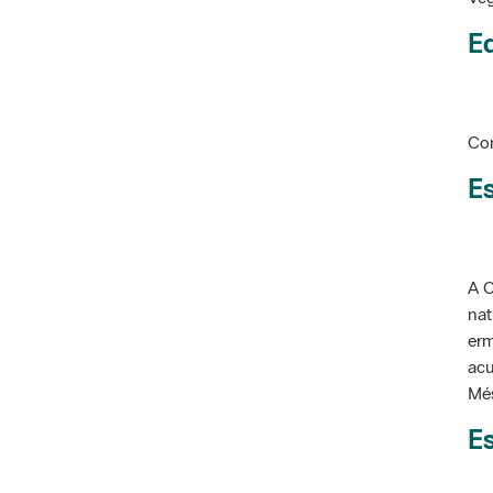
Ed
Con
Es
A C
nat
erm
acu
Més
Es