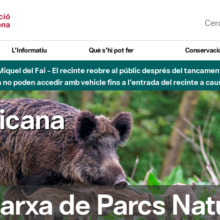
L'Informatiu
Què s'hi pot fer
Conservació
nt Miquel del Fai - El recinte reobre al públic després del tancam
o poden accedir amb vehicle fins a l'entrada del recinte a caus
ricana
arxa de Parcs Nat