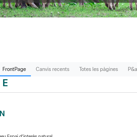
FrontPage
Canvis recents
Totes les pàgines
E
sari
IN
eu Espai d'interès natural