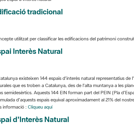
ificació tradicional
cepte utilitzat per classificar les edificacions del patrimoni construï
pai Interès Natural
atalunya existeixen 144 espais d'interès natural representatius de l
urales que es troben a Catalunya, des de l'alta muntanya a les planes
s semidesèrtics. Aquests 144 EIN forman part del PEIN (Pla d'Espais
mulada d'aquests espais equival aproximadament al 21% del nostre t
 informació :
Cliqueu aquí
pai d'Interès Natural