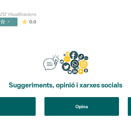
212 Visualitzacions
La mitjana de les valoracions és de 0 estrelles de
-
0.0
Suggeriments, opinió i xarxes socials
Opina