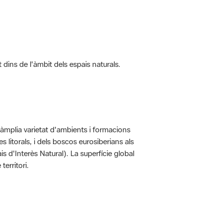
t dins de l'àmbit dels espais naturals.
'àmplia varietat d'ambients i formacions
 litorals, i dels boscos eurosiberians als
 d'Interès Natural). La superfície global
erritori.