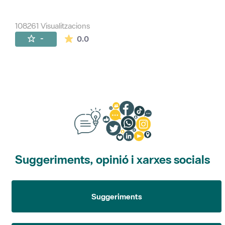
108261 Visualitzacions
La mitjana de les valoracions és de 0 estr
-
0.0
Suggeriments, opinió i xarxes socials
Suggeriments