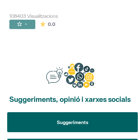
108403 Visualitzacions
La mitjana de les valoracions és de 0 estr
-
0.0
Suggeriments, opinió i xarxes socials
Suggeriments