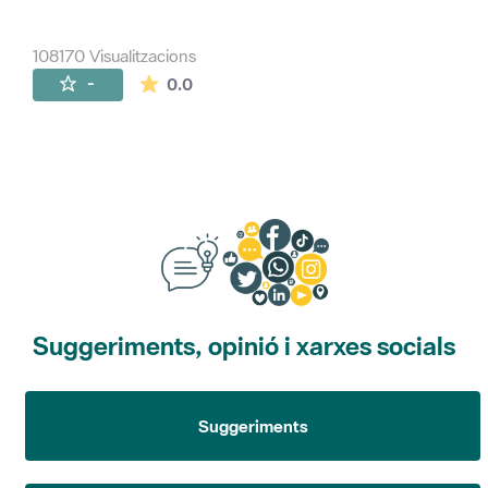
108170 Visualitzacions
La mitjana de les valoracions és de 0 estr
-
0.0
Suggeriments, opinió i xarxes socials
Suggeriments