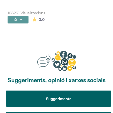
108261 Visualitzacions
La mitjana de les valoracions és de 0 estr
-
0.0
Suggeriments, opinió i xarxes socials
Suggeriments