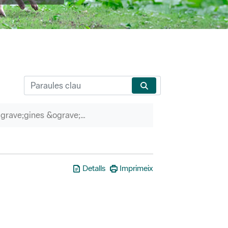
P&agrave;gines &ograve;rfenes
Detalls
Imprimeix