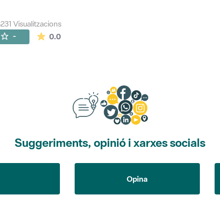
231 Visualitzacions
La mitjana de les valoracions és de 0 estrelles de
-
0.0
Suggeriments, opinió i xarxes socials
Opina