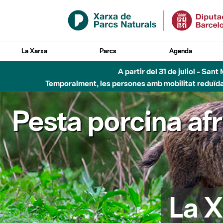
Salta al contingut principal
La Xarxa
Parcs
Agenda
Fins al desembre de 2026 - Parc Fluvial B
Pesta porcina af
La X