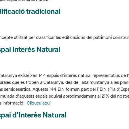
ificació tradicional
cepte utilitzat per classificar les edificacions del patrimoni construï
pai Interès Natural
atalunya existeixen 144 espais d'interès natural representatius de l
urales que es troben a Catalunya, des de l'alta muntanya a les planes
s semidesèrtics. Aquests 144 EIN forman part del PEIN (Pla d'Espais
mulada d'aquests espais equival aproximadament al 21% del nostre t
 informació :
Cliqueu aquí
pai d'Interès Natural