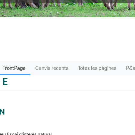
FrontPage
Canvis recents
Totes les pàgines
E
sari
IN
eu Espai d'interès natural