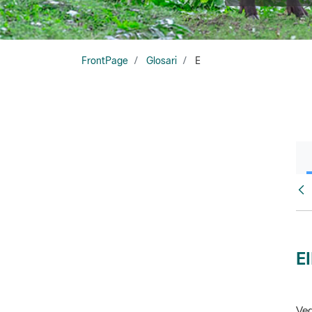
FrontPage
Glosari
E
Glo
E
Veg