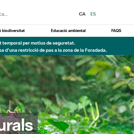
CA
ES
 biodiversitat
Educació ambiental
FAQS
 obres de construcció d'una passera sobre el riu
urals