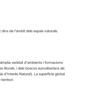
t dins de l'àmbit dels espais naturals.
'àmplia varietat d'ambients i formacions
 litorals, i dels boscos eurosiberians als
 d'Interès Natural). La superfície global
erritori.