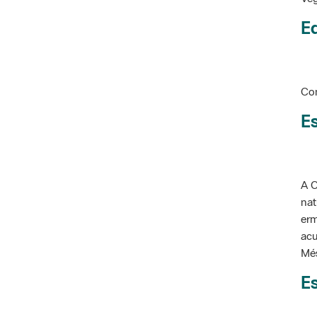
Ed
Con
Es
A C
nat
erm
acu
Més
Es