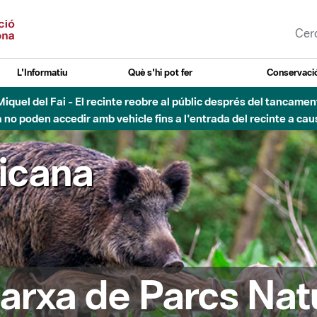
L'Informatiu
Què s'hi pot fer
Conservació
esòs - Afectacions a la llera del Parc Fluvial del Besòs degut a
ricana
arxa de Parcs Nat