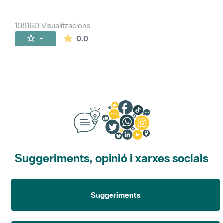
108160 Visualitzacions
La mitjana de les valoracions és de 0 estr
-
0.0
Suggeriments, opinió i xarxes socials
Suggeriments