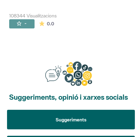
108344 Visualitzacions
La mitjana de les valoracions és de 0 estr
-
0.0
Suggeriments, opinió i xarxes socials
Suggeriments