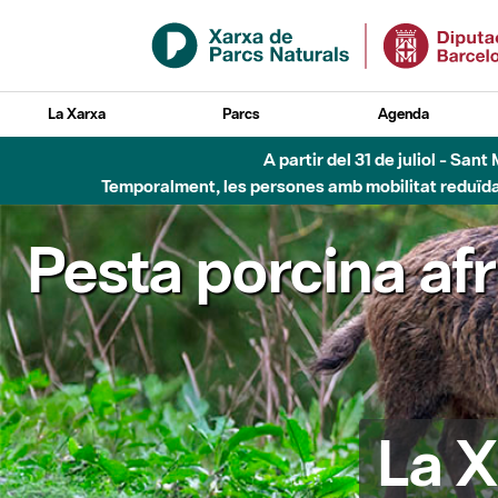
Salta al contingut principal
La Xarxa
Parcs
Agenda
A partir del 31 de juliol - Sa
Temporalment, les persones amb mobilitat reduïda n
Pesta porcina af
La X