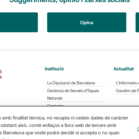
Opina
Institució
Actualitat
La Diputació de Barcelona
L'Informatiu 
Gerència de Serveis d'Espais
Gaudim als 
Naturals
Contacte
s amb finalitat tècnica, no recapta ni cedeix dades de caràcter
 obstant això, conté enllaços a llocs web de tercers amb
ó de Barcelona que vostè podrà decidir si accepta o no quan
Diputació de Barcelona. Edifici Llacuna, 1a planta.