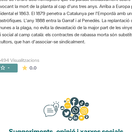
vocant la mort de la planta al cap d'uns tres anys. Arriba a Euro
idental el 1863. El 1879 penetra a Catalunya per l'Empordà amb u
astròfiques. L'any 1888 entra la Garraf i al Penedès. La replantaci
unes a la plaga, no evita la devastació de la major part de les viny
si social al camp català: els contractes de rabassa morta són substit
icultors, que han d'associar-se sindicalment.
494 Visualitzacions
La mitjana de les valoracions és de 0 estrelles de
-
0.0
Suggeriments, opinió i xarxes socials