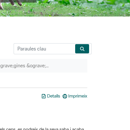
P&agrave;gines &ograve;rfenes
Detalls
Imprimeix
els ceps, es nodreix de la seva saba i acaba