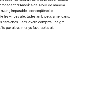
pa procedent d'Amèrica del Nord de manera
n avanç imparable i conseqüències
ó de les vinyes afectades amb peus americans,
es catalanes. La fil·loxera comprta una greu
uïts per altres menys favorables als
 5.