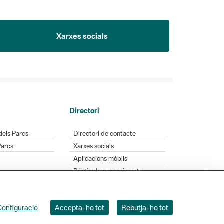
Xarxes socials
Directori
dels Parcs
Directori de contacte
Parcs
Xarxes socials
Aplicacions mòbils
Bústia de suggeriments
Opineu sobre els parcs
Configuració
Accepta-ho tot
Rebutja-ho tot
 Badajoz, 49. 08005 Barcelona. Tel. 934 022 428