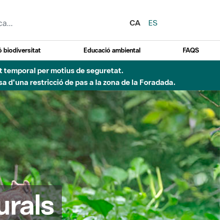
CA
ES
 biodiversitat
Educació ambiental
FAQS
ent temporal per motius de seguretat.
a d'una restricció de pas a la zona de la Foradada.
urals