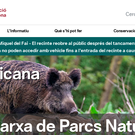
L'Informatiu
Què s'hi pot fer
Conservació
nt Miquel del Fai - El recinte reobre al públic després del tancam
o poden accedir amb vehicle fins a l'entrada del recinte a caus
ricana
arxa de Parcs Nat