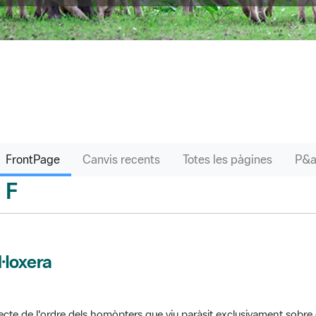
FrontPage
Canvis recents
Totes les pàgines
F
sari
l·loxera
ecte de l'ordre dels homòpters que viu paràsit exclusivament sobre 