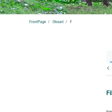
FrontPage
Glosari
F
Glo
Fi
Ins