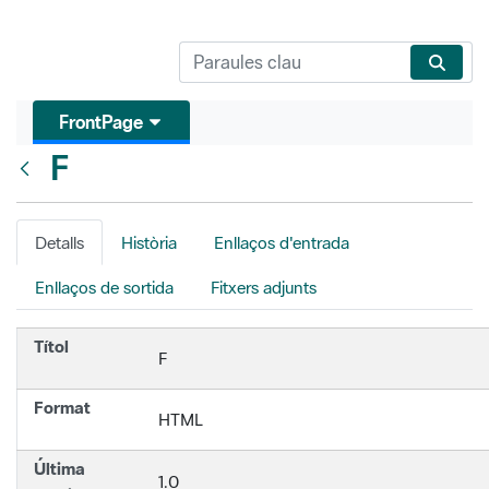
FrontPage
F
Vés enrere
Detalls
Història
Enllaços d'entrada
Enllaços de sortida
Fitxers adjunts
Títol
F
Format
HTML
Última
1.0