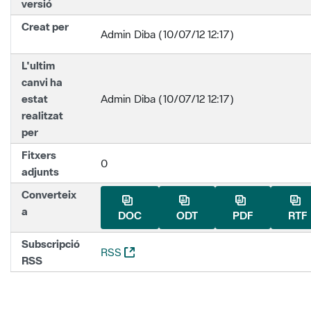
versió
Creat per
Admin Diba (10/07/12 12:17)
L'ultim
canvi ha
estat
Admin Diba (10/07/12 12:17)
realitzat
per
Fitxers
0
adjunts
Converteix
a
DOC
ODT
PDF
RTF
Subscripció
(Obre una nova finestra)
RSS
RSS