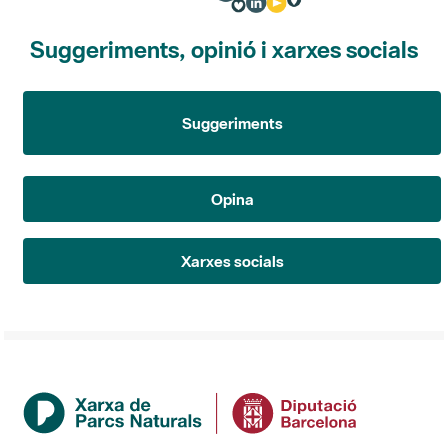
Suggeriments, opinió i xarxes socials
Suggeriments
Opina
Xarxes socials