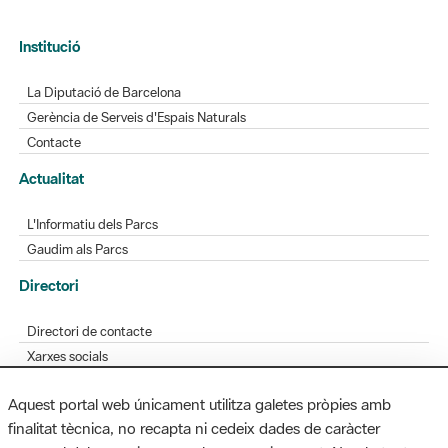
Institució
La Diputació de Barcelona
Gerència de Serveis d'Espais Naturals
Contacte
Actualitat
L'Informatiu dels Parcs
Gaudim als Parcs
Directori
Directori de contacte
Xarxes socials
Aplicacions mòbils
Aquest portal web únicament utilitza galetes pròpies amb
Bústia de suggeriments
finalitat tècnica, no recapta ni cedeix dades de caràcter
Opineu sobre els parcs