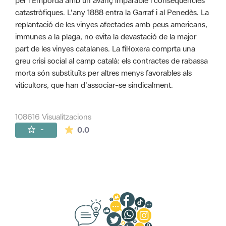
per l'Empordà amb un avanç imparable i conseqüències
catastròfiques. L'any 1888 entra la Garraf i al Penedès. La
replantació de les vinyes afectades amb peus americans,
immunes a la plaga, no evita la devastació de la major
part de les vinyes catalanes. La fil·loxera comprta una
greu crisi social al camp català: els contractes de rabassa
morta són substituïts per altres menys favorables als
viticultors, que han d'associar-se sindicalment.
108616 Visualitzacions
La mitjana de les valoracions és de 0 estr
-
0.0