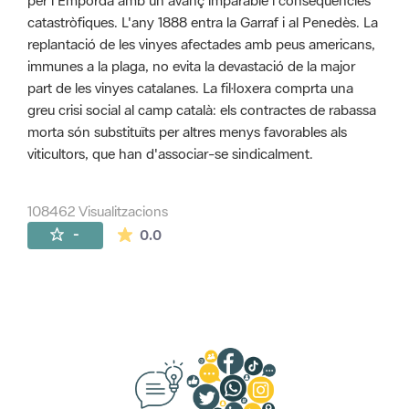
per l'Empordà amb un avanç imparable i conseqüències
catastròfiques. L'any 1888 entra la Garraf i al Penedès. La
replantació de les vinyes afectades amb peus americans,
immunes a la plaga, no evita la devastació de la major
part de les vinyes catalanes. La fil·loxera comprta una
greu crisi social al camp català: els contractes de rabassa
morta són substituïts per altres menys favorables als
viticultors, que han d'associar-se sindicalment.
108462 Visualitzacions
La mitjana de les valoracions és de 0 estr
-
0.0