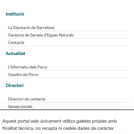
Institució
La Diputació de Barcelona
Gerència de Serveis d'Espais Naturals
Contacte
Actualitat
L'Informatiu dels Parcs
Gaudim als Parcs
Directori
Directori de contacte
Xarxes socials
Aplicacions mòbils
Aquest portal web únicament utilitza galetes pròpies amb
Bústia de suggeriments
finalitat tècnica, no recapta ni cedeix dades de caràcter
Opineu sobre els parcs