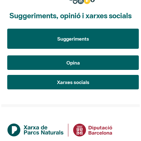
Suggeriments, opinió i xarxes socials
Suggeriments
Opina
Xarxes socials