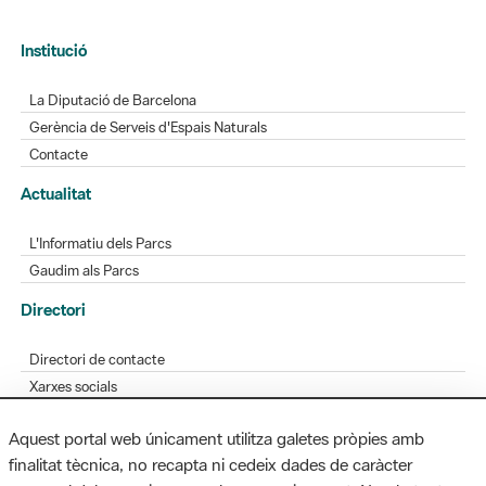
Institució
La Diputació de Barcelona
Gerència de Serveis d'Espais Naturals
Contacte
Actualitat
L'Informatiu dels Parcs
Gaudim als Parcs
Directori
Directori de contacte
Xarxes socials
Aplicacions mòbils
Aquest portal web únicament utilitza galetes pròpies amb
Bústia de suggeriments
finalitat tècnica, no recapta ni cedeix dades de caràcter
Opineu sobre els parcs