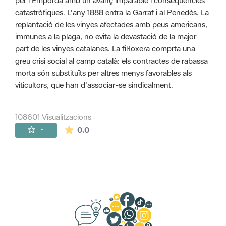
per l'Empordà amb un avanç imparable i conseqüències
catastròfiques. L'any 1888 entra la Garraf i al Penedès. La
replantació de les vinyes afectades amb peus americans,
immunes a la plaga, no evita la devastació de la major
part de les vinyes catalanes. La fil·loxera comprta una
greu crisi social al camp català: els contractes de rabassa
morta són substituïts per altres menys favorables als
viticultors, que han d'associar-se sindicalment.
108601 Visualitzacions
La mitjana de les valoracions és de 0 estr
-
0.0