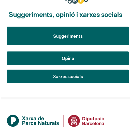
Suggeriments, opinió i xarxes socials
Suggeriments
Opina
Xarxes socials