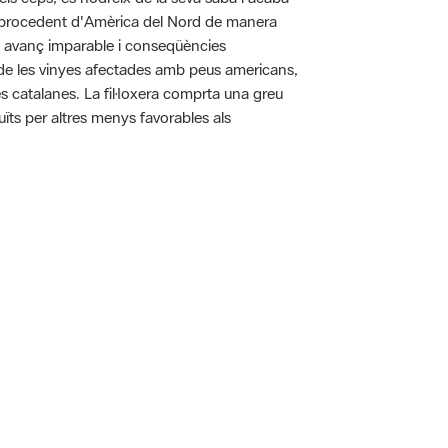
pa procedent d'Amèrica del Nord de manera
n avanç imparable i conseqüències
ó de les vinyes afectades amb peus americans,
es catalanes. La fil·loxera comprta una greu
uïts per altres menys favorables als
 5.