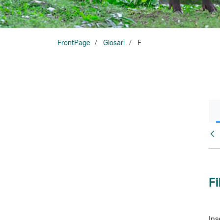
FrontPage
Glosari
F
Glo
Fi
Ins