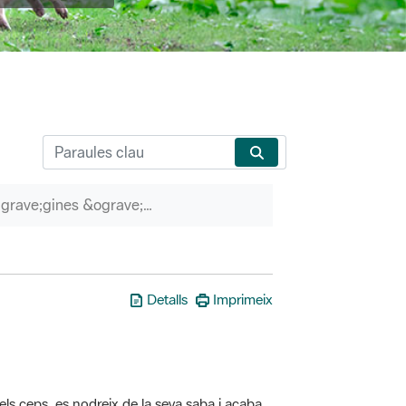
P&agrave;gines &ograve;rfenes
Detalls
Imprimeix
els ceps, es nodreix de la seva saba i acaba