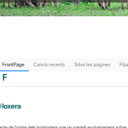
FrontPage
Canvis recents
Totes les pàgines
F
sari
l·loxera
ecte de l'ordre dels homòpters que viu paràsit exclusivament sobre 