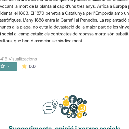
vocant la mort de la planta al cap d'uns tres anys. Arriba a Euro
idental el 1863. El 1879 penetra a Catalunya per l'Empordà amb u
astròfiques. L'any 1888 entra la Garraf i al Penedès. La replantaci
unes a la plaga, no evita la devastació de la major part de les viny
si social al camp català: els contractes de rabassa morta són substit
icultors, que han d'associar-se sindicalment.
419 Visualitzacions
La mitjana de les valoracions és de 0 estrelles de
-
0.0
Suggeriments, opinió i xarxes socials