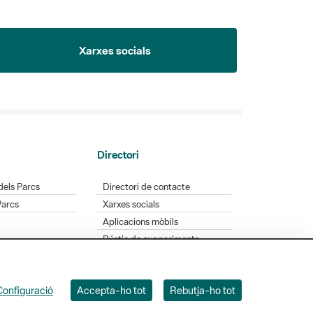
Xarxes socials
Directori
dels Parcs
Directori de contacte
Parcs
Xarxes socials
Aplicacions mòbils
Bústia de suggeriments
Opineu sobre els parcs
Configuració
Accepta-ho tot
Rebutja-ho tot
 Badajoz, 49. 08005 Barcelona. Tel. 934 022 428