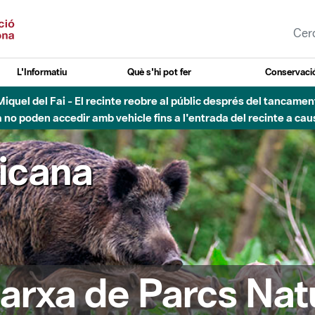
L'Informatiu
Què s'hi pot fer
Conservació
nt Miquel del Fai - El recinte reobre al públic després del tancam
o poden accedir amb vehicle fins a l'entrada del recinte a caus
ricana
arxa de Parcs Nat