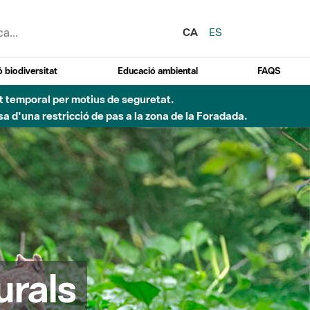
CA
ES
 biodiversitat
Educació ambiental
FAQS
ent temporal per motius de seguretat.
a d'una restricció de pas a la zona de la Foradada.
urals