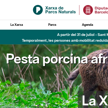
Salta al contingut principal
La Xarxa
Parcs
Agenda
A partir del 31 de juliol - Sa
Temporalment, les persones amb mobilitat reduïda n
Pesta porcina af
La X