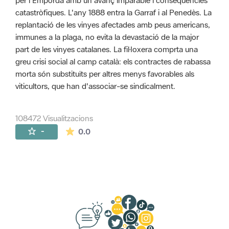
per l'Empordà amb un avanç imparable i conseqüències
catastròfiques. L'any 1888 entra la Garraf i al Penedès. La
replantació de les vinyes afectades amb peus americans,
immunes a la plaga, no evita la devastació de la major
part de les vinyes catalanes. La fil·loxera comprta una
greu crisi social al camp català: els contractes de rabassa
morta són substituïts per altres menys favorables als
viticultors, que han d'associar-se sindicalment.
108472 Visualitzacions
La mitjana de les valoracions és de 0 estr
-
0.0