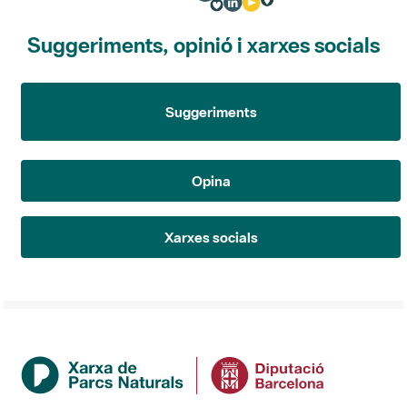
Suggeriments, opinió i xarxes socials
Suggeriments
Opina
Xarxes socials