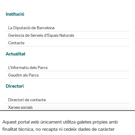
Institució
La Diputació de Barcelona
Gerència de Serveis d'Espais Naturals
Contacte
Actualitat
L'Informatiu dels Parcs
Gaudim als Parcs
Directori
Directori de contacte
Xarxes socials
Aplicacions mòbils
Aquest portal web únicament utilitza galetes pròpies amb
Bústia de suggeriments
finalitat tècnica, no recapta ni cedeix dades de caràcter
Opineu sobre els parcs