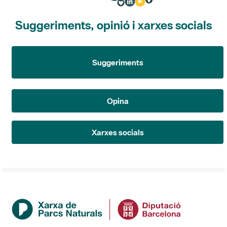
Suggeriments, opinió i xarxes socials
Suggeriments
Opina
Xarxes socials