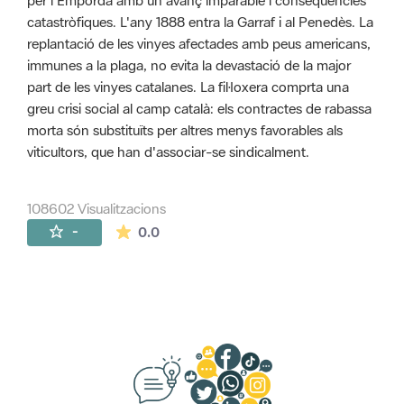
per l'Empordà amb un avanç imparable i conseqüències
catastròfiques. L'any 1888 entra la Garraf i al Penedès. La
replantació de les vinyes afectades amb peus americans,
immunes a la plaga, no evita la devastació de la major
part de les vinyes catalanes. La fil·loxera comprta una
greu crisi social al camp català: els contractes de rabassa
morta són substituïts per altres menys favorables als
viticultors, que han d'associar-se sindicalment.
108602 Visualitzacions
La mitjana de les valoracions és de 0 estr
-
0.0