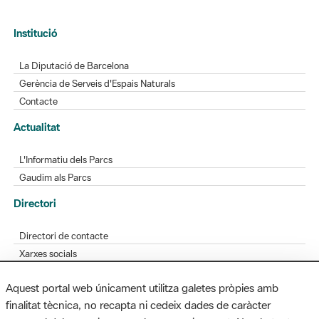
Institució
La Diputació de Barcelona
Gerència de Serveis d'Espais Naturals
Contacte
Actualitat
L'Informatiu dels Parcs
Gaudim als Parcs
Directori
Directori de contacte
Xarxes socials
Aplicacions mòbils
Aquest portal web únicament utilitza galetes pròpies amb
Bústia de suggeriments
finalitat tècnica, no recapta ni cedeix dades de caràcter
Opineu sobre els parcs