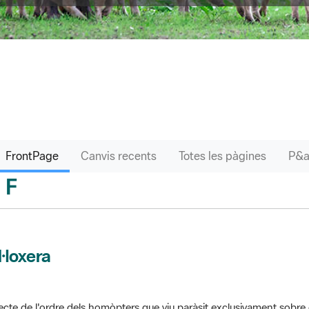
FrontPage
Canvis recents
Totes les pàgines
F
sari
l·loxera
ecte de l'ordre dels homòpters que viu paràsit exclusivament sobre 