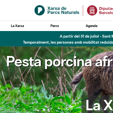
Salta al contingut principal
La Xarxa
Parcs
Agenda
A partir del 31 de juliol - Sa
Temporalment, les persones amb mobilitat reduïda n
Pesta porcina af
La X