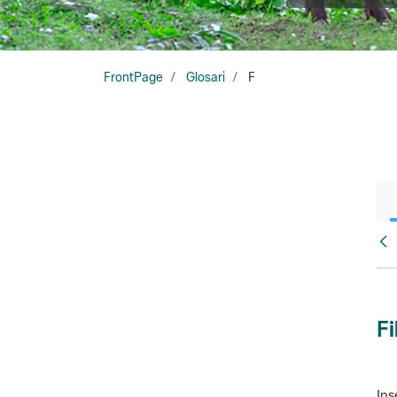
FrontPage
Glosari
F
Glo
Fi
Ins