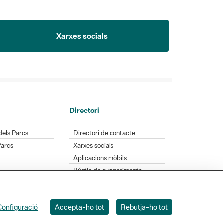
Xarxes socials
Directori
dels Parcs
Directori de contacte
Parcs
Xarxes socials
Aplicacions mòbils
Bústia de suggeriments
Opineu sobre els parcs
Configuració
Accepta-ho tot
Rebutja-ho tot
 Badajoz, 49. 08005 Barcelona. Tel. 934 022 428