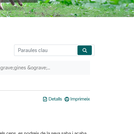
P&agrave;gines &ograve;rfenes
Detalls
Imprimeix
els ceps, es nodreix de la seva saba i acaba