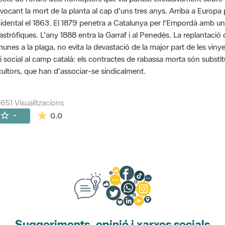
vocant la mort de la planta al cap d'uns tres anys. Arriba a Euro
idental el 1863. El 1879 penetra a Catalunya per l'Empordà amb u
astròfiques. L'any 1888 entra la Garraf i al Penedès. La replantaci
unes a la plaga, no evita la devastació de la major part de les viny
si social al camp català: els contractes de rabassa morta són substit
icultors, que han d'associar-se sindicalment.
651 Visualitzacions
La mitjana de les valoracions és de 0 estrelles de
-
0.0
Suggeriments, opinió i xarxes socials