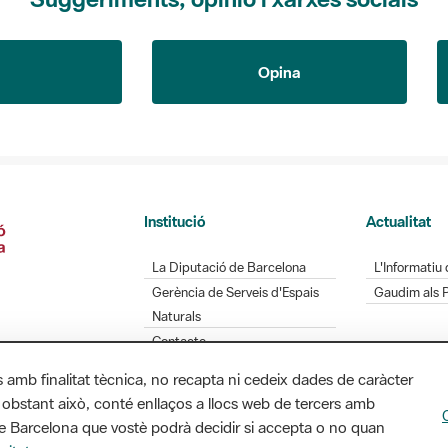
Opina
Institució
Actualitat
La Diputació de Barcelona
L'Informatiu 
Gerència de Serveis d'Espais
Gaudim als 
Naturals
Contacte
s amb finalitat tècnica, no recapta ni cedeix dades de caràcter
 obstant això, conté enllaços a llocs web de tercers amb
ó de Barcelona que vostè podrà decidir si accepta o no quan
Diputació de Barcelona. Edifici Llacuna, 1a planta.