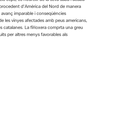
pa procedent d'Amèrica del Nord de manera
n avanç imparable i conseqüències
ó de les vinyes afectades amb peus americans,
es catalanes. La fil·loxera comprta una greu
uïts per altres menys favorables als
 5.