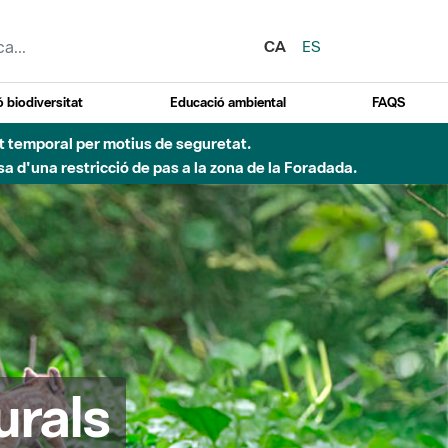
CA
ES
 biodiversitat
Educació ambiental
FAQS
ent temporal per motius de seguretat.
a d'una restricció de pas a la zona de la Foradada.
urals