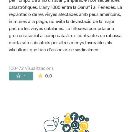
per l'Empordà amb un avanç imparable i conseqüències
catastròfiques. L'any 1888 entra la Garraf i al Penedès. La
replantació de les vinyes afectades amb peus americans,
immunes a la plaga, no evita la devastació de la major
part de les vinyes catalanes. La fil·loxera comprta una
greu crisi social al camp català: els contractes de rabassa
morta són substituïts per altres menys favorables als
viticultors, que han d'associar-se sindicalment.
108472 Visualitzacions
La mitjana de les valoracions és de 0 estr
-
0.0