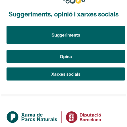
Suggeriments, opinió i xarxes socials
Suggeriments
Opina
Xarxes socials