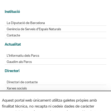
Institució
La Diputació de Barcelona
Gerència de Serveis d'Espais Naturals
Contacte
Actualitat
L'Informatiu dels Parcs
Gaudim als Parcs
Directori
Directori de contacte
Xarxes socials
Aplicacions mòbils
Aquest portal web únicament utilitza galetes pròpies amb
Bústia de suggeriments
finalitat tècnica, no recapta ni cedeix dades de caràcter
Opineu sobre els parcs