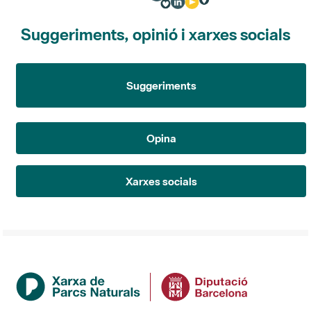
Suggeriments, opinió i xarxes socials
Suggeriments
Opina
Xarxes socials