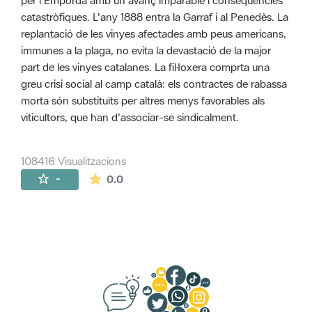
per l'Empordà amb un avanç imparable i conseqüències
catastròfiques. L'any 1888 entra la Garraf i al Penedès. La
replantació de les vinyes afectades amb peus americans,
immunes a la plaga, no evita la devastació de la major
part de les vinyes catalanes. La fil·loxera comprta una
greu crisi social al camp català: els contractes de rabassa
morta són substituïts per altres menys favorables als
viticultors, que han d'associar-se sindicalment.
108416 Visualitzacions
La mitjana de les valoracions és de 0 estr
-
0.0