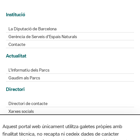
Institució
La Diputació de Barcelona
Gerència de Serveis d'Espais Naturals
Contacte
Actualitat
L'Informatiu dels Parcs
Gaudim als Parcs
Directori
Directori de contacte
Xarxes socials
Aplicacions mòbils
Aquest portal web únicament utilitza galetes pròpies amb
Bústia de suggeriments
finalitat tècnica, no recapta ni cedeix dades de caràcter
Opineu sobre els parcs