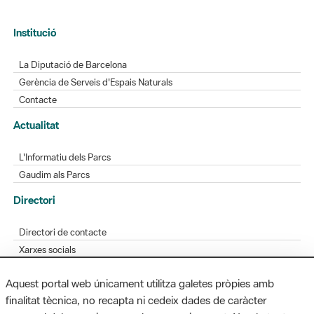
Institució
La Diputació de Barcelona
Gerència de Serveis d'Espais Naturals
Contacte
Actualitat
L'Informatiu dels Parcs
Gaudim als Parcs
Directori
Directori de contacte
Xarxes socials
Aplicacions mòbils
Aquest portal web únicament utilitza galetes pròpies amb
Bústia de suggeriments
finalitat tècnica, no recapta ni cedeix dades de caràcter
Opineu sobre els parcs