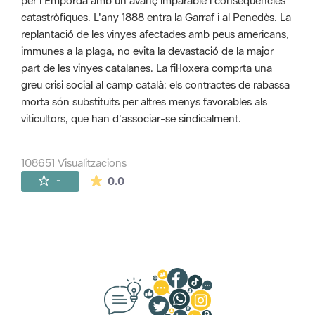
per l'Empordà amb un avanç imparable i conseqüències
catastròfiques. L'any 1888 entra la Garraf i al Penedès. La
replantació de les vinyes afectades amb peus americans,
immunes a la plaga, no evita la devastació de la major
part de les vinyes catalanes. La fil·loxera comprta una
greu crisi social al camp català: els contractes de rabassa
morta són substituïts per altres menys favorables als
viticultors, que han d'associar-se sindicalment.
108651 Visualitzacions
La mitjana de les valoracions és de 0 estr
-
0.0