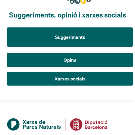
Suggeriments, opinió i xarxes socials
Suggeriments
Opina
Xarxes socials