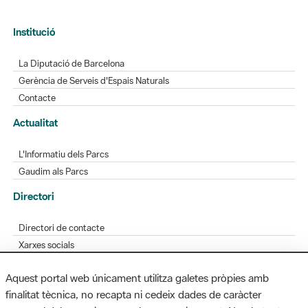
Institució
La Diputació de Barcelona
Gerència de Serveis d'Espais Naturals
Contacte
Actualitat
L'Informatiu dels Parcs
Gaudim als Parcs
Directori
Directori de contacte
Xarxes socials
Aplicacions mòbils
Aquest portal web únicament utilitza galetes pròpies amb
Bústia de suggeriments
finalitat tècnica, no recapta ni cedeix dades de caràcter
Opineu sobre els parcs