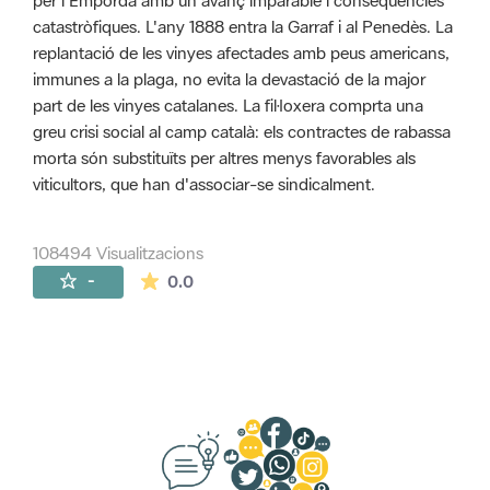
per l'Empordà amb un avanç imparable i conseqüències
catastròfiques. L'any 1888 entra la Garraf i al Penedès. La
replantació de les vinyes afectades amb peus americans,
immunes a la plaga, no evita la devastació de la major
part de les vinyes catalanes. La fil·loxera comprta una
greu crisi social al camp català: els contractes de rabassa
morta són substituïts per altres menys favorables als
viticultors, que han d'associar-se sindicalment.
108494 Visualitzacions
La mitjana de les valoracions és de 0 estr
-
0.0