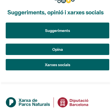
Suggeriments, opinió i xarxes socials
Suggeriments
Opina
Xarxes socials