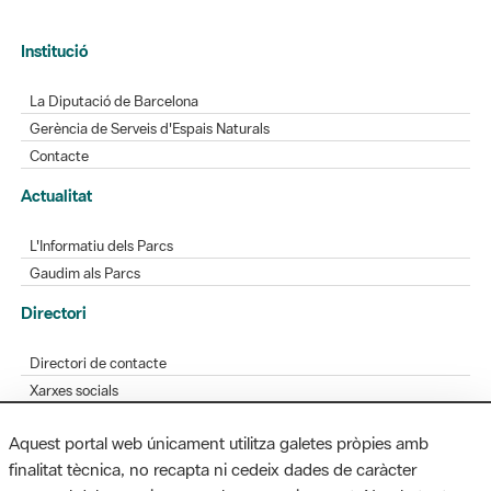
Institució
La Diputació de Barcelona
Gerència de Serveis d'Espais Naturals
Contacte
Actualitat
L'Informatiu dels Parcs
Gaudim als Parcs
Directori
Directori de contacte
Xarxes socials
Aplicacions mòbils
Aquest portal web únicament utilitza galetes pròpies amb
Bústia de suggeriments
finalitat tècnica, no recapta ni cedeix dades de caràcter
Opineu sobre els parcs