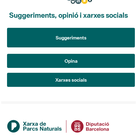
Suggeriments, opinió i xarxes socials
Suggeriments
Opina
Xarxes socials