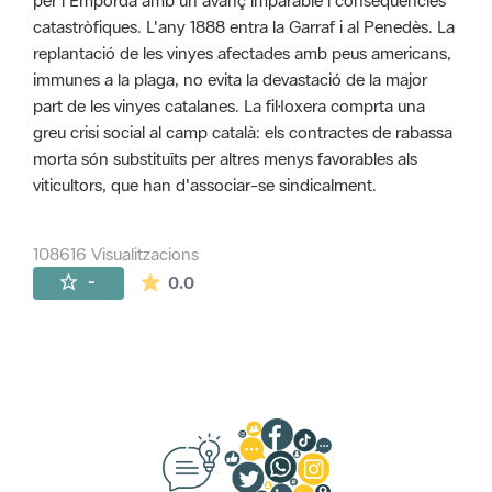
per l'Empordà amb un avanç imparable i conseqüències
catastròfiques. L'any 1888 entra la Garraf i al Penedès. La
replantació de les vinyes afectades amb peus americans,
immunes a la plaga, no evita la devastació de la major
part de les vinyes catalanes. La fil·loxera comprta una
greu crisi social al camp català: els contractes de rabassa
morta són substituïts per altres menys favorables als
viticultors, que han d'associar-se sindicalment.
108616 Visualitzacions
La mitjana de les valoracions és de 0 estr
-
0.0