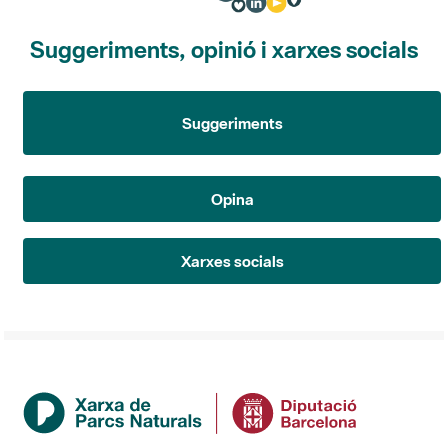
Suggeriments, opinió i xarxes socials
Suggeriments
Opina
Xarxes socials