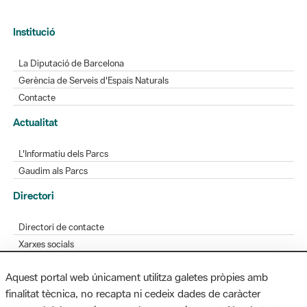
Institució
La Diputació de Barcelona
Gerència de Serveis d'Espais Naturals
Contacte
Actualitat
L'Informatiu dels Parcs
Gaudim als Parcs
Directori
Directori de contacte
Xarxes socials
Aplicacions mòbils
Aquest portal web únicament utilitza galetes pròpies amb
Bústia de suggeriments
finalitat tècnica, no recapta ni cedeix dades de caràcter
Opineu sobre els parcs