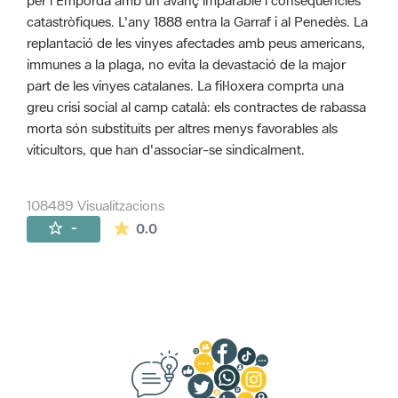
per l'Empordà amb un avanç imparable i conseqüències
catastròfiques. L'any 1888 entra la Garraf i al Penedès. La
replantació de les vinyes afectades amb peus americans,
immunes a la plaga, no evita la devastació de la major
part de les vinyes catalanes. La fil·loxera comprta una
greu crisi social al camp català: els contractes de rabassa
morta són substituïts per altres menys favorables als
viticultors, que han d'associar-se sindicalment.
108489 Visualitzacions
La mitjana de les valoracions és de 0 estr
-
0.0