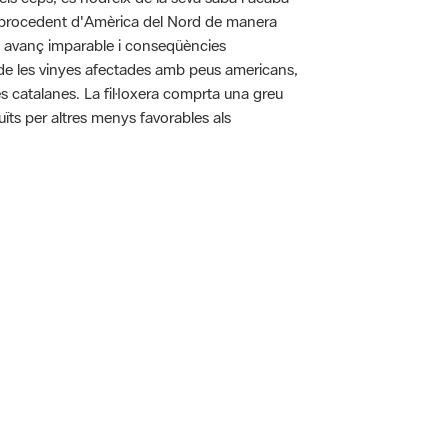
pa procedent d'Amèrica del Nord de manera
n avanç imparable i conseqüències
ó de les vinyes afectades amb peus americans,
es catalanes. La fil·loxera comprta una greu
uïts per altres menys favorables als
 5.