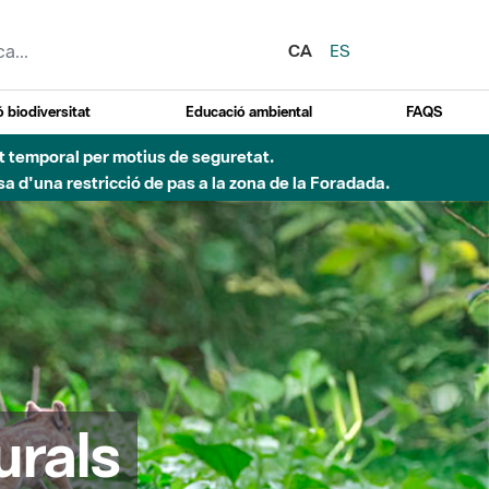
CA
ES
 biodiversitat
Educació ambiental
FAQS
ent temporal per motius de seguretat.
a d'una restricció de pas a la zona de la Foradada.
urals