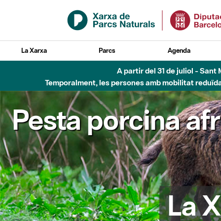
Salta al contingut principal
La Xarxa
Parcs
Agenda
A partir del 31 de juliol - Sa
Temporalment, les persones amb mobilitat reduïda n
Pesta porcina af
La X