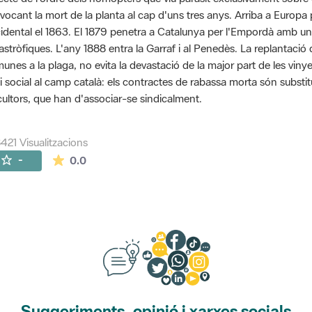
vocant la mort de la planta al cap d'uns tres anys. Arriba a Euro
idental el 1863. El 1879 penetra a Catalunya per l'Empordà amb u
astròfiques. L'any 1888 entra la Garraf i al Penedès. La replantaci
unes a la plaga, no evita la devastació de la major part de les viny
si social al camp català: els contractes de rabassa morta són substit
icultors, que han d'associar-se sindicalment.
421 Visualitzacions
La mitjana de les valoracions és de 0 estrelles de
-
0.0
Suggeriments, opinió i xarxes socials