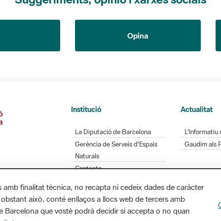
Opina
Institució
Actualitat
La Diputació de Barcelona
L'Informatiu 
Gerència de Serveis d'Espais
Gaudim als 
Naturals
Contacte
s amb finalitat tècnica, no recapta ni cedeix dades de caràcter
 obstant això, conté enllaços a llocs web de tercers amb
ó de Barcelona que vostè podrà decidir si accepta o no quan
Diputació de Barcelona. Edifici Llacuna, 1a planta.