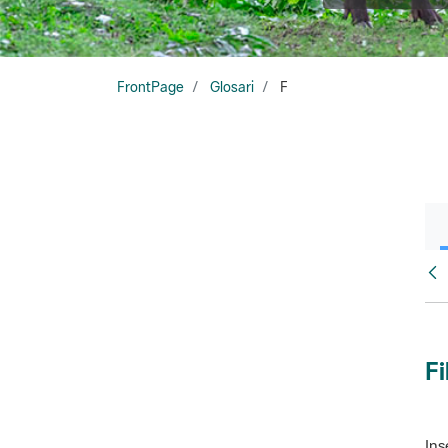
FrontPage
Glosari
F
Glo
Fi
Ins