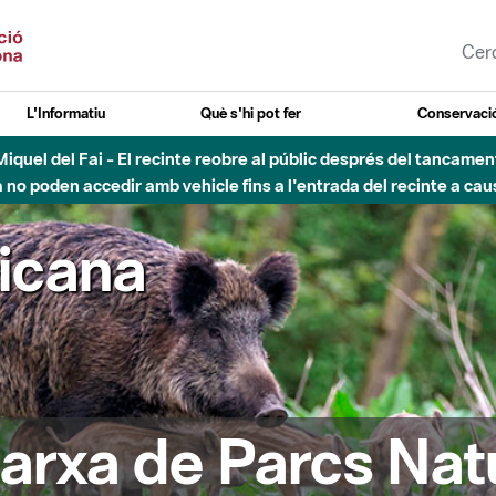
L'Informatiu
Què s'hi pot fer
Conservació
nt Miquel del Fai - El recinte reobre al públic després del tancam
o poden accedir amb vehicle fins a l'entrada del recinte a caus
ricana
arxa de Parcs Nat