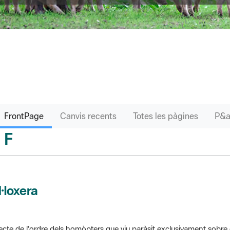
FrontPage
Canvis recents
Totes les pàgines
F
sari
l·loxera
ecte de l'ordre dels homòpters que viu paràsit exclusivament sobre 