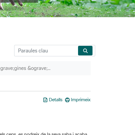
P&agrave;gines &ograve;rfenes
Detalls
Imprimeix
els ceps, es nodreix de la seva saba i acaba