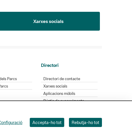
Xarxes socials
Directori
dels Parcs
Directori de contacte
Parcs
Xarxes socials
Aplicacions mòbils
Bústia de suggeriments
Opineu sobre els parcs
Configuració
Accepta-ho tot
Rebutja-ho tot
 Badajoz, 49. 08005 Barcelona. Tel. 934 022 428