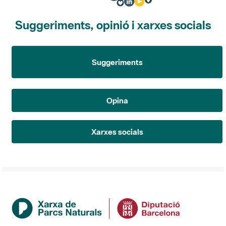
Suggeriments, opinió i xarxes socials
Suggeriments
Opina
Xarxes socials