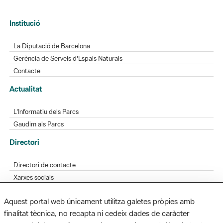
Institució
La Diputació de Barcelona
Gerència de Serveis d'Espais Naturals
Contacte
Actualitat
L'Informatiu dels Parcs
Gaudim als Parcs
Directori
Directori de contacte
Xarxes socials
Aplicacions mòbils
Aquest portal web únicament utilitza galetes pròpies amb
Bústia de suggeriments
finalitat tècnica, no recapta ni cedeix dades de caràcter
Opineu sobre els parcs