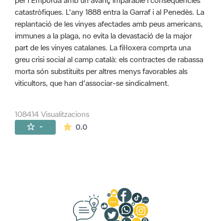
per l'Empordà amb un avanç imparable i conseqüències
catastròfiques. L'any 1888 entra la Garraf i al Penedès. La
replantació de les vinyes afectades amb peus americans,
immunes a la plaga, no evita la devastació de la major
part de les vinyes catalanes. La fil·loxera comprta una
greu crisi social al camp català: els contractes de rabassa
morta són substituïts per altres menys favorables als
viticultors, que han d'associar-se sindicalment.
108414 Visualitzacions
La mitjana de les valoracions és de 0 estr
-
0.0