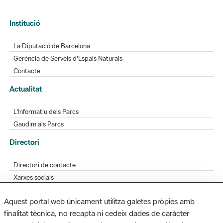
Institució
La Diputació de Barcelona
Gerència de Serveis d'Espais Naturals
Contacte
Actualitat
L'Informatiu dels Parcs
Gaudim als Parcs
Directori
Directori de contacte
Xarxes socials
Aplicacions mòbils
Aquest portal web únicament utilitza galetes pròpies amb
Bústia de suggeriments
finalitat tècnica, no recapta ni cedeix dades de caràcter
Opineu sobre els parcs