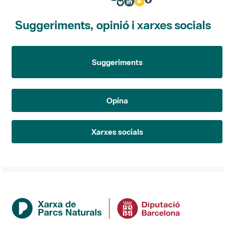
Suggeriments, opinió i xarxes socials
Suggeriments
Opina
Xarxes socials