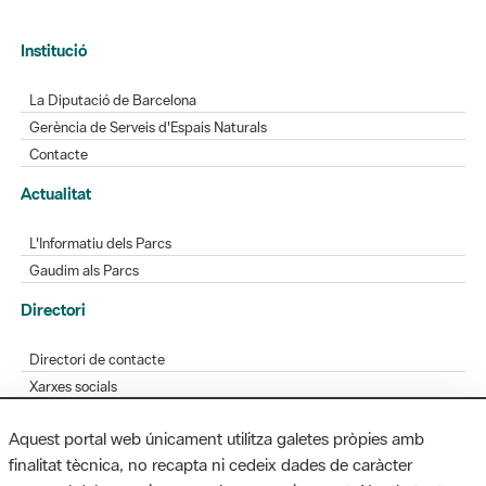
Institució
La Diputació de Barcelona
Gerència de Serveis d'Espais Naturals
Contacte
Actualitat
L'Informatiu dels Parcs
Gaudim als Parcs
Directori
Directori de contacte
Xarxes socials
Aplicacions mòbils
Aquest portal web únicament utilitza galetes pròpies amb
Bústia de suggeriments
finalitat tècnica, no recapta ni cedeix dades de caràcter
Opineu sobre els parcs