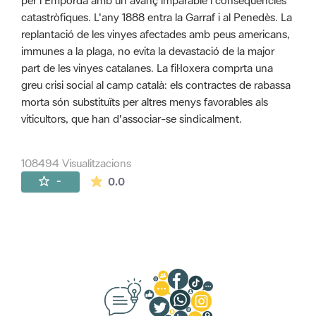
per l'Empordà amb un avanç imparable i conseqüències
catastròfiques. L'any 1888 entra la Garraf i al Penedès. La
replantació de les vinyes afectades amb peus americans,
immunes a la plaga, no evita la devastació de la major
part de les vinyes catalanes. La fil·loxera comprta una
greu crisi social al camp català: els contractes de rabassa
morta són substituïts per altres menys favorables als
viticultors, que han d'associar-se sindicalment.
108494 Visualitzacions
La mitjana de les valoracions és de 0 estr
-
0.0