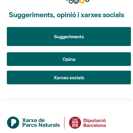
Suggeriments, opinió i xarxes socials
Suggeriments
Opina
Xarxes socials