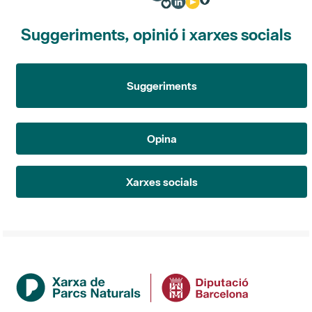
Suggeriments, opinió i xarxes socials
Suggeriments
Opina
Xarxes socials