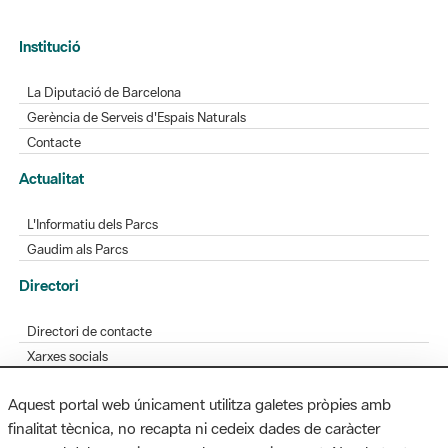
Institució
La Diputació de Barcelona
Gerència de Serveis d'Espais Naturals
Contacte
Actualitat
L'Informatiu dels Parcs
Gaudim als Parcs
Directori
Directori de contacte
Xarxes socials
Aplicacions mòbils
Aquest portal web únicament utilitza galetes pròpies amb
Bústia de suggeriments
finalitat tècnica, no recapta ni cedeix dades de caràcter
Opineu sobre els parcs