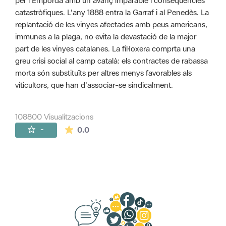
per l'Empordà amb un avanç imparable i conseqüències
catastròfiques. L'any 1888 entra la Garraf i al Penedès. La
replantació de les vinyes afectades amb peus americans,
immunes a la plaga, no evita la devastació de la major
part de les vinyes catalanes. La fil·loxera comprta una
greu crisi social al camp català: els contractes de rabassa
morta són substituïts per altres menys favorables als
viticultors, que han d'associar-se sindicalment.
108800 Visualitzacions
La mitjana de les valoracions és de 0 estr
-
0.0