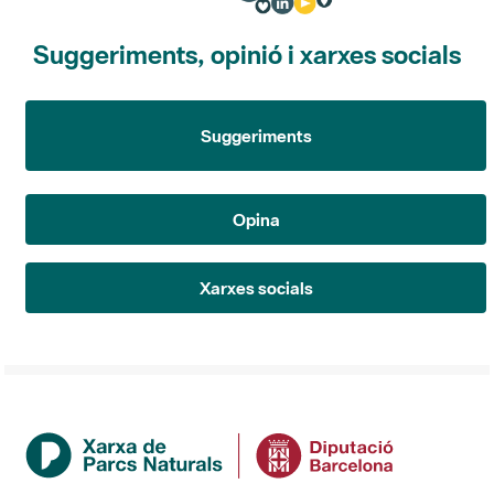
Suggeriments, opinió i xarxes socials
Suggeriments
Opina
Xarxes socials