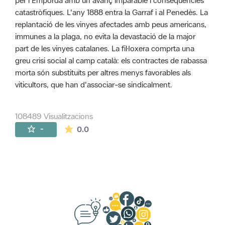
per l'Empordà amb un avanç imparable i conseqüències
catastròfiques. L'any 1888 entra la Garraf i al Penedès. La
replantació de les vinyes afectades amb peus americans,
immunes a la plaga, no evita la devastació de la major
part de les vinyes catalanes. La fil·loxera comprta una
greu crisi social al camp català: els contractes de rabassa
morta són substituïts per altres menys favorables als
viticultors, que han d'associar-se sindicalment.
108489 Visualitzacions
La mitjana de les valoracions és de 0 estr
-
0.0