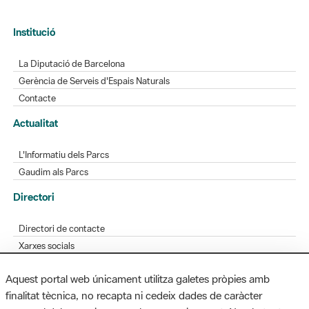
Institució
La Diputació de Barcelona
Gerència de Serveis d'Espais Naturals
Contacte
Actualitat
L'Informatiu dels Parcs
Gaudim als Parcs
Directori
Directori de contacte
Xarxes socials
Aplicacions mòbils
Aquest portal web únicament utilitza galetes pròpies amb
Bústia de suggeriments
finalitat tècnica, no recapta ni cedeix dades de caràcter
Opineu sobre els parcs