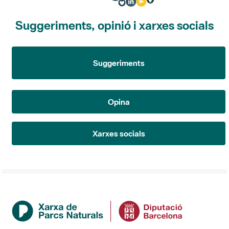
Suggeriments, opinió i xarxes socials
Suggeriments
Opina
Xarxes socials