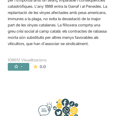
per l'Empordà amb un avanç imparable i conseqüències
catastròfiques. L'any 1888 entra la Garraf i al Penedès. La
replantació de les vinyes afectades amb peus americans,
immunes a la plaga, no evita la devastació de la major
part de les vinyes catalanes. La fil·loxera comprta una
greu crisi social al camp català: els contractes de rabassa
morta són substituïts per altres menys favorables als
viticultors, que han d'associar-se sindicalment.
108651 Visualitzacions
La mitjana de les valoracions és de 0 estr
-
0.0