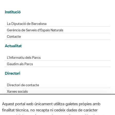
Institució
La Diputació de Barcelona
Gerència de Serveis d'Espais Naturals
Contacte
Actualitat
L'Informatiu dels Parcs
Gaudim als Parcs
Directori
Directori de contacte
Xarxes socials
Aplicacions mòbils
Aquest portal web únicament utilitza galetes pròpies amb
Bústia de suggeriments
finalitat tècnica, no recapta ni cedeix dades de caràcter
Opineu sobre els parcs