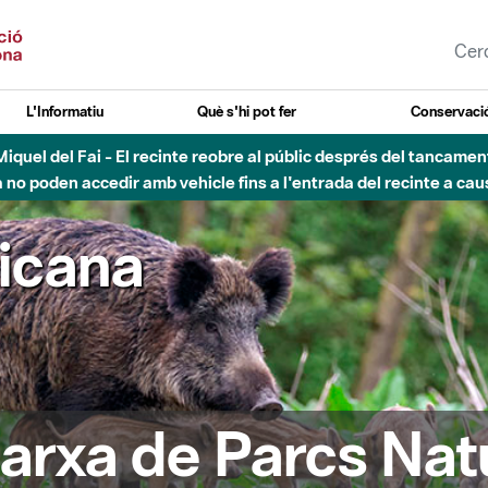
L'Informatiu
Què s'hi pot fer
Conservació
nt Miquel del Fai - El recinte reobre al públic després del tancam
o poden accedir amb vehicle fins a l'entrada del recinte a caus
ricana
arxa de Parcs Nat