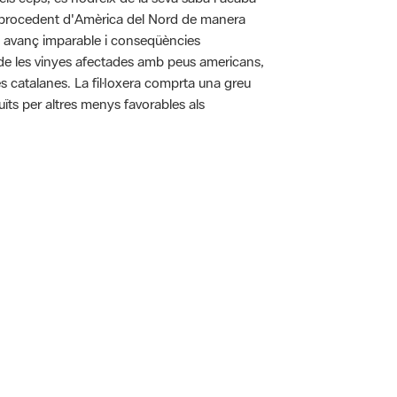
pa procedent d'Amèrica del Nord de manera
n avanç imparable i conseqüències
ó de les vinyes afectades amb peus americans,
es catalanes. La fil·loxera comprta una greu
uïts per altres menys favorables als
 5.