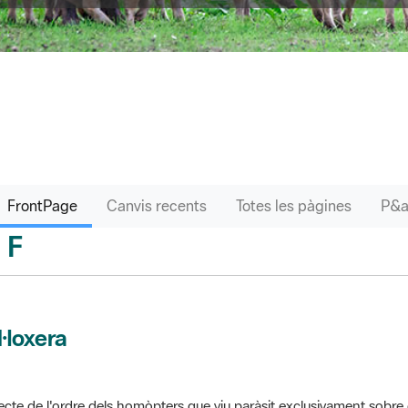
FrontPage
Canvis recents
Totes les pàgines
F
sari
l·loxera
ecte de l'ordre dels homòpters que viu paràsit exclusivament sobre 