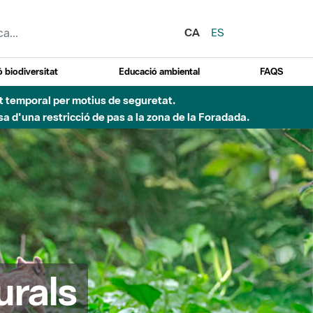
CA
ES
 biodiversitat
Educació ambiental
FAQS
ent temporal per motius de seguretat.
a d'una restricció de pas a la zona de la Foradada.
urals