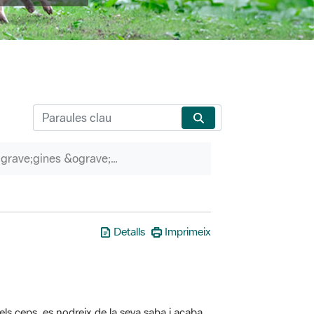
P&agrave;gines &ograve;rfenes
Detalls
Imprimeix
els ceps, es nodreix de la seva saba i acaba