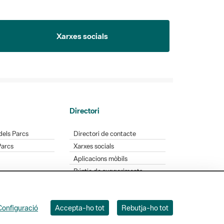
Xarxes socials
Directori
dels Parcs
Directori de contacte
Parcs
Xarxes socials
Aplicacions mòbils
Bústia de suggeriments
Opineu sobre els parcs
Configuració
Accepta-ho tot
Rebutja-ho tot
 Badajoz, 49. 08005 Barcelona. Tel. 934 022 428