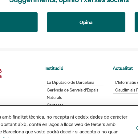
Opina
Institució
Actualitat
La Diputació de Barcelona
L'Informatiu 
Gerència de Serveis d'Espais
Gaudim als 
Naturals
Contacte
s amb finalitat tècnica, no recapta ni cedeix dades de caràcter
 obstant això, conté enllaços a llocs web de tercers amb
ó de Barcelona que vostè podrà decidir si accepta o no quan
Diputació de Barcelona. Edifici Llacuna, 1a planta.