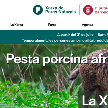
Salta al contingut principal
La Xarxa
Parcs
Agenda
A partir del 31 de juliol - Sa
Temporalment, les persones amb mobilitat reduïda n
Pesta porcina af
La X