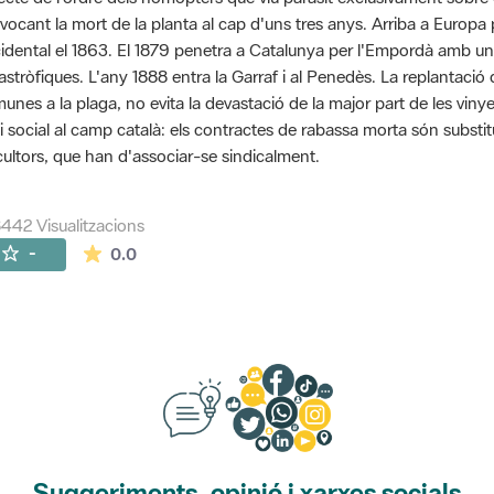
vocant la mort de la planta al cap d'uns tres anys. Arriba a Euro
idental el 1863. El 1879 penetra a Catalunya per l'Empordà amb u
astròfiques. L'any 1888 entra la Garraf i al Penedès. La replantaci
unes a la plaga, no evita la devastació de la major part de les viny
si social al camp català: els contractes de rabassa morta són substit
icultors, que han d'associar-se sindicalment.
442 Visualitzacions
La mitjana de les valoracions és de 0 estrelles de
-
0.0
Suggeriments, opinió i xarxes socials