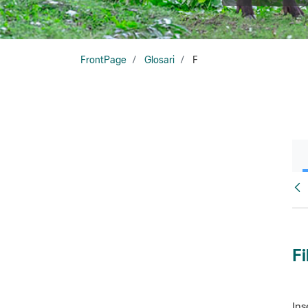
FrontPage
Glosari
F
Glo
Fi
Ins