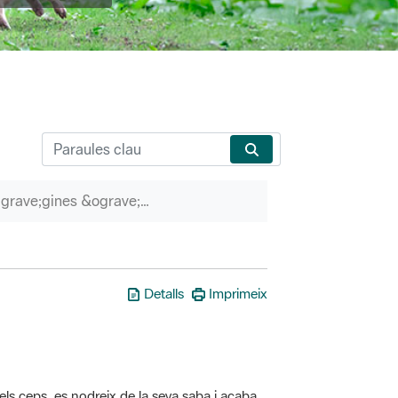
P&agrave;gines &ograve;rfenes
Detalls
Imprimeix
els ceps, es nodreix de la seva saba i acaba