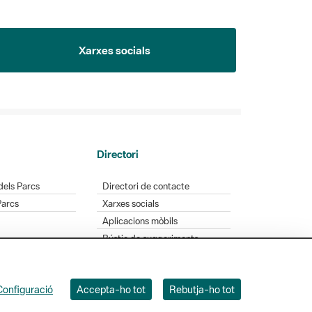
Xarxes socials
Directori
dels Parcs
Directori de contacte
Parcs
Xarxes socials
Aplicacions mòbils
Bústia de suggeriments
Opineu sobre els parcs
Configuració
Accepta-ho tot
Rebutja-ho tot
 Badajoz, 49. 08005 Barcelona. Tel. 934 022 428