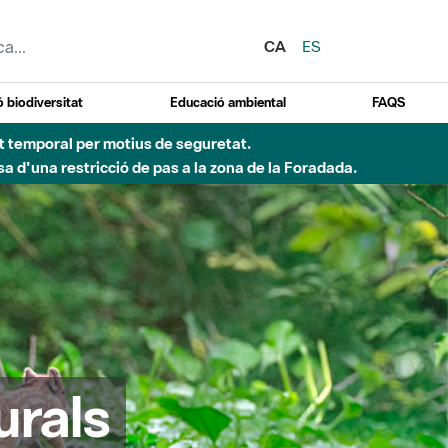
CA
ES
 biodiversitat
Educació ambiental
FAQS
ent temporal per motius de seguretat.
a d'una restricció de pas a la zona de la Foradada.
urals