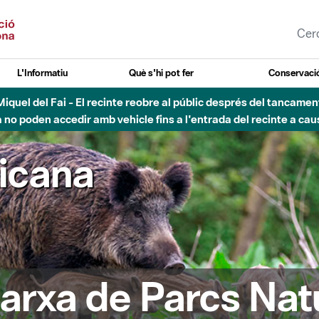
L'Informatiu
Què s'hi pot fer
Conservació
nt Miquel del Fai - El recinte reobre al públic després del tancam
o poden accedir amb vehicle fins a l'entrada del recinte a caus
ricana
arxa de Parcs Nat