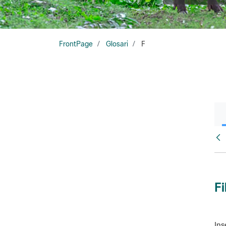
FrontPage
Glosari
F
Glo
Fi
Ins