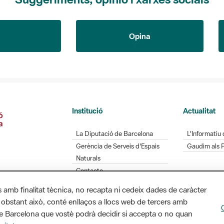
Opina
Institució
Actualitat
La Diputació de Barcelona
L'Informatiu 
Gerència de Serveis d'Espais
Gaudim als 
Naturals
Contacte
s amb finalitat tècnica, no recapta ni cedeix dades de caràcter
 obstant això, conté enllaços a llocs web de tercers amb
ó de Barcelona que vostè podrà decidir si accepta o no quan
Diputació de Barcelona. Edifici Llacuna, 1a planta.