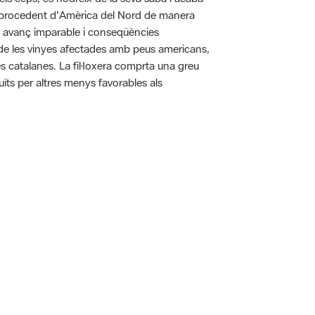
pa procedent d'Amèrica del Nord de manera
n avanç imparable i conseqüències
ó de les vinyes afectades amb peus americans,
es catalanes. La fil·loxera comprta una greu
uïts per altres menys favorables als
 5.