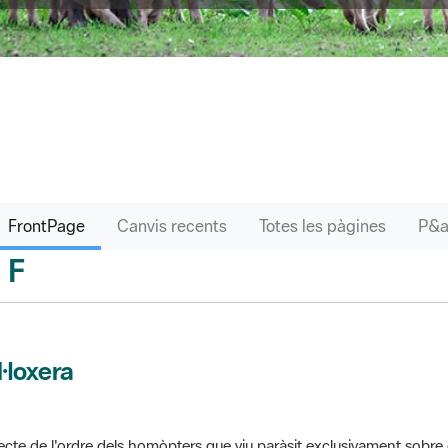
FrontPage
Canvis recents
Totes les pàgines
F
sari
l·loxera
ecte de l'ordre dels homòpters que viu paràsit exclusivament sobre 