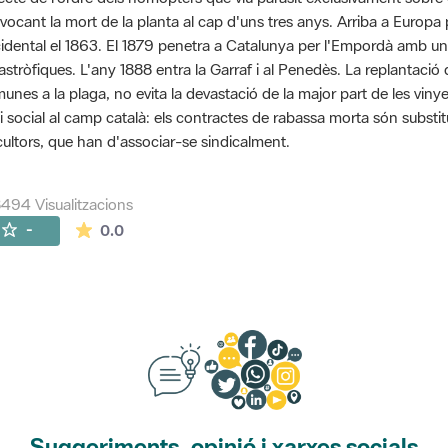
vocant la mort de la planta al cap d'uns tres anys. Arriba a Euro
idental el 1863. El 1879 penetra a Catalunya per l'Empordà amb u
astròfiques. L'any 1888 entra la Garraf i al Penedès. La replantaci
unes a la plaga, no evita la devastació de la major part de les viny
si social al camp català: els contractes de rabassa morta són substit
icultors, que han d'associar-se sindicalment.
494 Visualitzacions
La mitjana de les valoracions és de 0 estrelles de
-
0.0
Suggeriments, opinió i xarxes socials