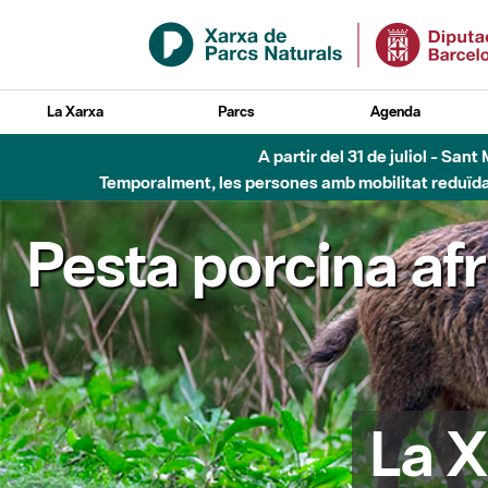
Salta al contingut principal
La Xarxa
Parcs
Agenda
A partir del 31 de juliol - Sa
Temporalment, les persones amb mobilitat reduïda n
Pesta porcina af
La X